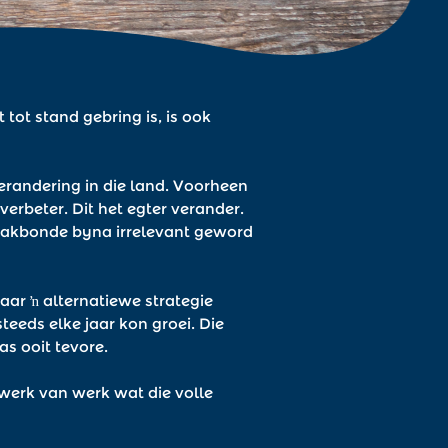
t tot stand gebring is, is ook
erandering in die land. Voorheen
erbeter. Dit het egter verander.
e vakbonde byna irrelevant geword
aar ŉ alternatiewe strategie
teeds elke jaar kon groei. Die
s ooit tevore.
twerk van werk wat die volle