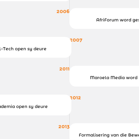
2006
AfriForum word ges
2007
l-Tech open sy deure
2011
Maroela Media word 
2012
demia open sy deure
2013
Formalisering van die Bew