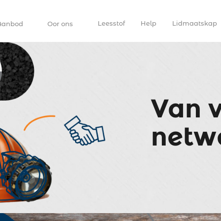
Leesstof
Help
Lidmaatskap
Aanbod
Oor ons
Van 
netw