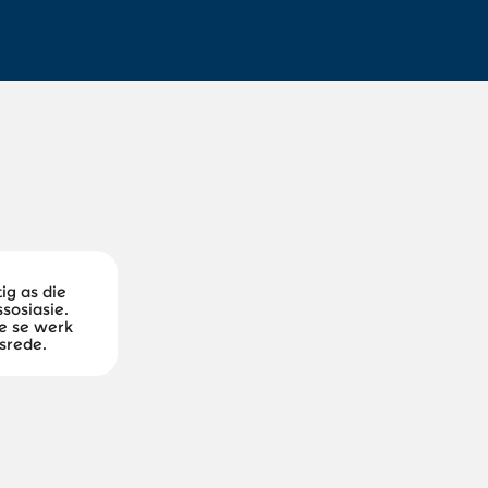
tig as die
sosiasie.
se se werk
nsrede.