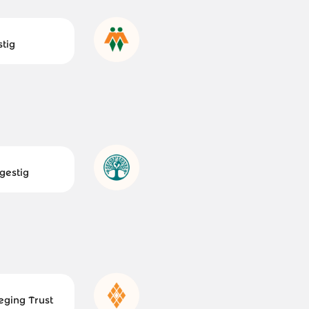
tig
gestig
eging Trust