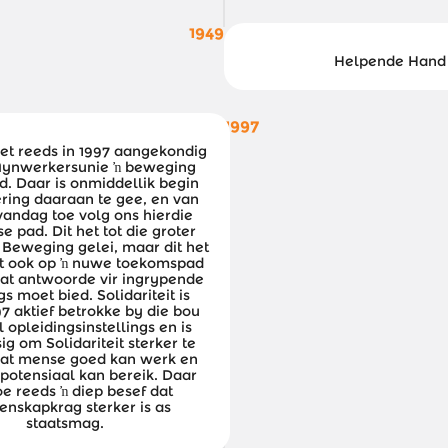
1949
Helpende Hand
1997
het reeds in 1997 aangekondig
Mynwerkersunie ŉ beweging
. Daar is onmiddellik begin
ring daaraan te gee, en van
 vandag toe volg ons hierdie
se pad. Dit het tot die groter
t Beweging gelei, maar dit het
eit ook op ŉ nuwe toekomspad
at antwoorde vir ingrypende
gs moet bied. Solidariteit is
97 aktief betrokke by die bou
 opleidingsinstellings en is
sig om Solidariteit sterker te
at mense goed kan werk en
 potensiaal kan bereik. Daar
e reeds ŉ diep besef dat
nskapkrag sterker is as
staatsmag.