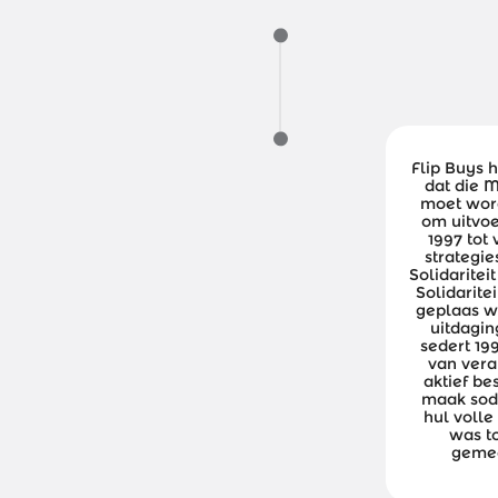
Flip Buys 
dat die 
moet word
om uitvoe
1997 tot
strategie
Solidaritei
Solidarit
geplaas w
uitdagin
sedert 19
van veral
aktief be
maak sod
hul volle
was to
gemee