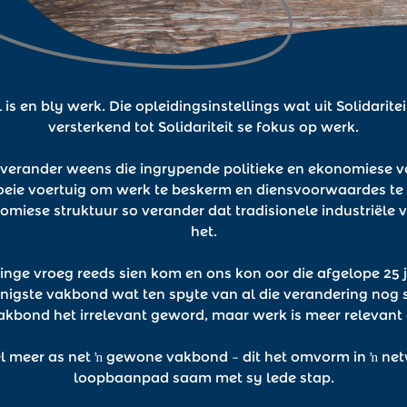
is en bly werk. Die opleidingsinstellings wat uit Solidaritei
versterkend tot Solidariteit se fokus op werk.
et verander weens die ingrypende politieke en ekonomiese v
eie voertuig om werk te beskerm en diensvoorwaardes te v
omiese struktuur so verander dat tradisionele industriël
het.
eringe vroeg reeds sien kom en ons kon oor die afgelope 25 j
e enigste vakbond wat ten spyte van al die verandering nog s
vakbond het irrelevant geword, maar werk is meer relevant a
el meer as net ŉ gewone vakbond – dit het omvorm in ŉ ne
loopbaanpad saam met sy lede stap.