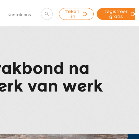
Teken 
Registreer 
Kontak ons
in
gratis
vakbond na
erk van werk