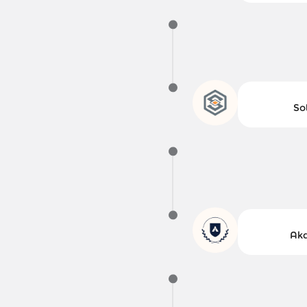
So
Aka