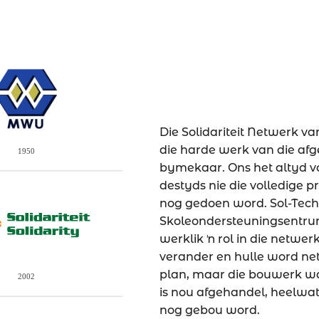
Die Solidariteit Netwerk va
die harde werk van die afg
bymekaar. Ons het altyd vo
destyds nie die volledige 
nog gedoen word. Sol-Tech
Skoleondersteuningsentru
werklik ŉ rol in die netwerk
verander en hulle word net
plan, maar die bouwerk was
is nou afgehandel, heelwa
nog gebou word.