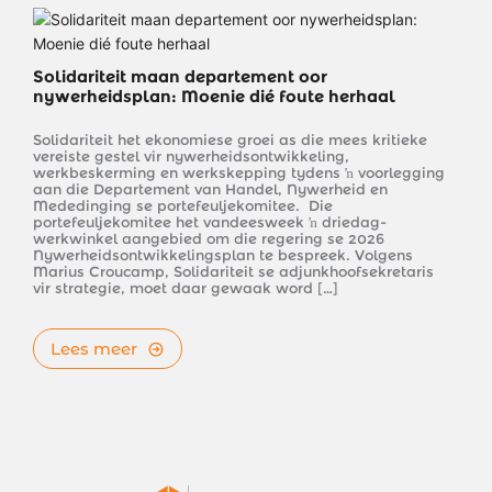
Solidariteit maan departement oor 
nywerheidsplan: Moenie dié foute herhaal 
Solidariteit het ekonomiese groei as die mees kritieke 
vereiste gestel vir nywerheidsontwikkeling, 
werkbeskerming en werkskepping tydens ŉ voorlegging 
aan die Departement van Handel, Nywerheid en 
Mededinging se portefeuljekomitee.  Die 
portefeuljekomitee het vandeesweek ŉ driedag-
werkwinkel aangebied om die regering se 2026 
Nywerheidsontwikkelingsplan te bespreek. Volgens 
Marius Croucamp, Solidariteit se adjunkhoofsekretaris 
vir strategie, moet daar gewaak word […]
Lees meer