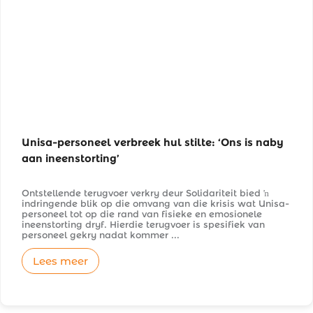
Unisa-personeel verbreek hul stilte: ‘Ons is naby 
aan ineenstorting’
Ontstellende terugvoer verkry deur Solidariteit bied ŉ 
indringende blik op die omvang van die krisis wat Unisa-
personeel tot op die rand van fisieke en emosionele 
ineenstorting dryf. Hierdie terugvoer is spesifiek van 
personeel gekry nadat kommer ...
Lees meer