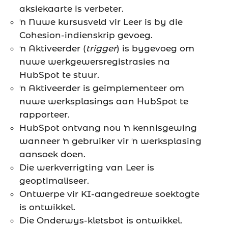
aksiekaarte is verbeter.
ŉ Nuwe kursusveld vir Leer is by die
Cohesion-indienskrip gevoeg.
ŉ Aktiveerder (
trigger
) is bygevoeg om
nuwe werkgewersregistrasies na
HubSpot te stuur.
ŉ Aktiveerder is geïmplementeer om
nuwe werksplasings aan HubSpot te
rapporteer.
HubSpot ontvang nou ŉ kennisgewing
wanneer ŉ gebruiker vir ŉ werksplasing
aansoek doen.
Die werkverrigting van Leer is
geoptimaliseer.
Ontwerpe vir KI-aangedrewe soektogte
is ontwikkel.
Die Onderwys-kletsbot is ontwikkel.