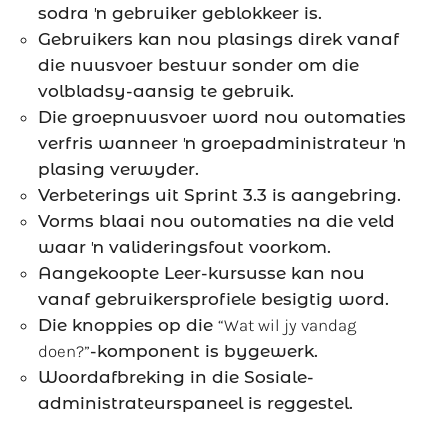
sodra ŉ gebruiker geblokkeer is.
Gebruikers kan nou plasings direk vanaf
die nuusvoer bestuur sonder om die
volbladsy-aansig te gebruik.
Die groepnuusvoer word nou outomaties
verfris wanneer ŉ groepadministrateur ŉ
plasing verwyder.
Verbeterings uit Sprint 3.3 is aangebring.
Vorms blaai nou outomaties na die veld
waar ŉ valideringsfout voorkom.
Aangekoopte Leer-kursusse kan nou
vanaf gebruikersprofiele besigtig word.
Die knoppies op die
“Wat wil jy vandag
doen?”
-komponent is bygewerk.
Woordafbreking in die Sosiale-
administrateurspaneel is reggestel.