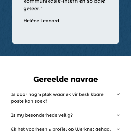
kommunikasie-intern en so baie
geleer.”
Heléne Leonard
Gereelde navrae
Is daar nog ŉ plek waar ek vir beskikbare
poste kan soek?
Is my besonderhede veilig?
Ek het voorheen ŉ profiel op Werknet gehad.