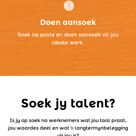
Doen aansoek
Soek na poste en doen aansoek vir jou
ideale werk.
Soek jy talent?
Is jy op soek na werknemers wat jou taal praat,
jou waardes deel en wat ŉ langtermynbelegging
vir jou is?