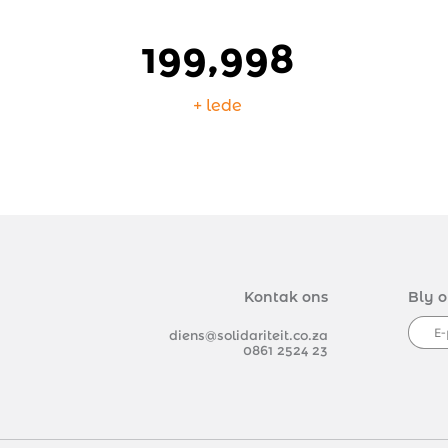
200,000
+ lede
Kontak ons
Bly o
diens@solidariteit.co.za
0861 2524 23