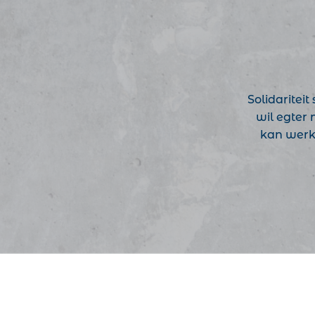
Solidariteit
wil egter 
kan werk 