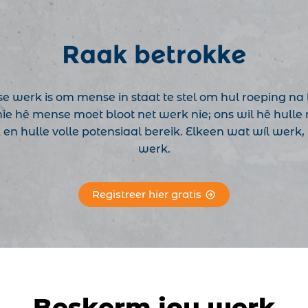
Raak betrokke
 se werk is om mense in staat te stel om hul roeping na 
nie hê mense moet bloot net werk nie; ons wil hê hull
en hulle volle potensiaal bereik. Elkeen wat wíl werk
werk.
Registreer hier gratis
Beskerm jou werk