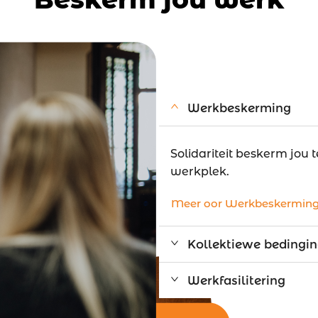
Werkbeskerming
Solidariteit beskerm jou t
werkplek.
Meer oor Werkbeskermin
Kollektiewe bedingi
Werkfasilitering