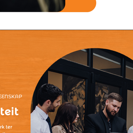
EENSKAP
teit
rk ter