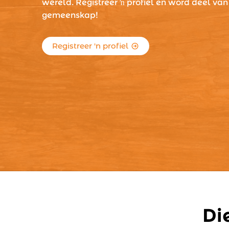
wêreld. Registreer ŉ profiel en word deel van
gemeenskap!
Registreer 'n profiel
Di