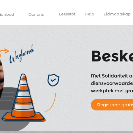
Leesstof
Help
Lidmaatskap
Aanbod
Oor ons
Besk
Met Solidariteit a
diensvoorwaardes 
werkplek met grat
Registreer grati