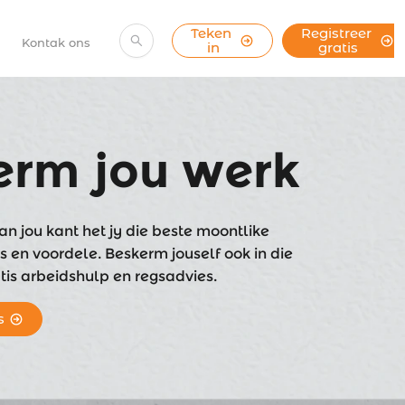
Teken 
Registreer 
Kontak ons
in
gratis
erm jou werk
an jou kant het jy die beste moontlike
en voordele. Beskerm jouself ook in die
is arbeidshulp en regsadvies.
s