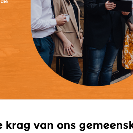
 die
e krag van ons gemeens